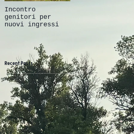
Incontro
Uscita di
genitori per
chiusura -
nuovi ingressi
Arluno 2/3
giugno 2018
Recent Posts