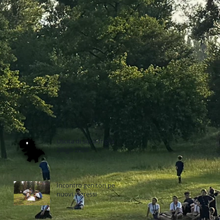
Uscita di squadriglia
Zilligò 2026
Incontro genitori per
nuovi ingressi