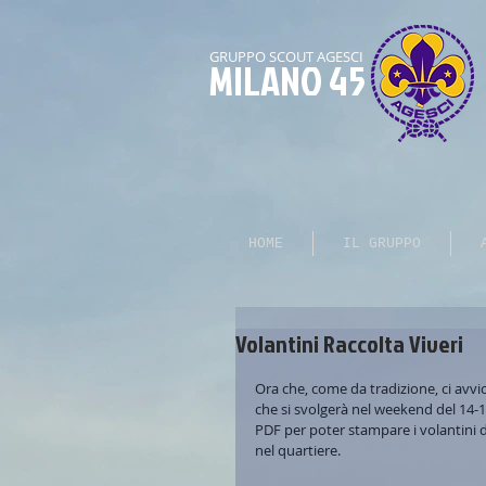
GRUPPO SCOUT AGESCI
MILANO 45
HOME
IL GRUPPO
Volantini Raccolta Viveri
Ora che, come da tradizione, ci avvici
che si svolgerà nel weekend del 14-
PDF per poter stampare i volantini d
nel quartiere. 