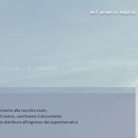
Del proprio meglio,
ATTIVITA'
BRANCHI
REPARTI
R/S
ISC
niamo alla raccolta viveri,  
15 marzo, carichiamo il documento 
a distribure all'ingresso dei supermercati e 