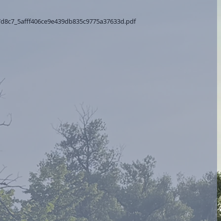
d7d8c7_5afff406ce9e439db835c9775a37633d.pdf 