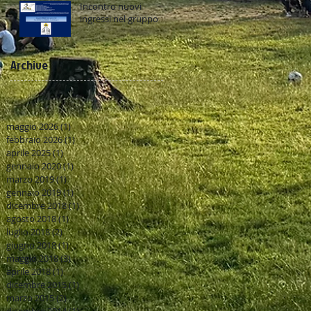
Incontro nuovi
ingressi nel gruppo
Archive
maggio 2026
(1)
1 post
febbraio 2026
(1)
1 post
aprile 2025
(1)
1 post
gennaio 2020
(1)
1 post
marzo 2019
(1)
1 post
gennaio 2019
(1)
1 post
dicembre 2018
(1)
1 post
agosto 2018
(1)
1 post
luglio 2018
(2)
2 post
giugno 2018
(1)
1 post
maggio 2018
(3)
3 post
aprile 2018
(1)
1 post
dicembre 2015
(1)
1 post
marzo 2015
(2)
2 post
dicembre 2014
(1)
1 post