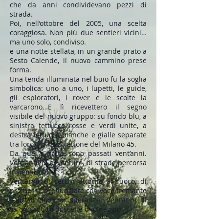
che da anni condividevano pezzi di
strada.
Poi, nell’ottobre del 2005, una scelta
coraggiosa. Non più due sentieri vicini…
ma uno solo, condiviso.
e una notte stellata, in un grande prato a
Sesto Calende, il nuovo cammino prese
forma.
Una tenda illuminata nel buio fu la soglia
simbolica: uno a uno, i lupetti, le guide,
gli esploratori, i rover e le scolte la
varcarono…E lì ricevettero il segno
visibile del nuovo gruppo: su fondo blu, a
sinistra fettucce rosse e verdi unite, a
destra fettucce bianche e gialle separate
tra loro. - il fazzolettone del Milano 45.
Da quella notte sono passati vent’anni.
Vent’anni di avventure, di strade percorsa
insieme
Vent’anni di cerchi attorno al fuoco, di
promesse pronunciate con voce tremante
e occhi pieni di speranza. Vent’anni di
valori scout e di scelte di coraggio.