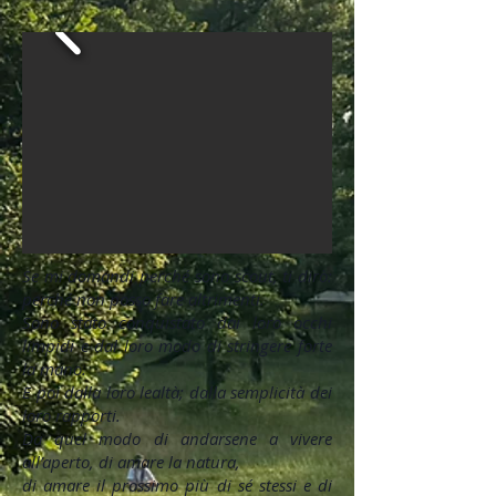
Se mi domandi perché sono scout, ti dirò:
perché non posso fare altrimenti.
Sono stato conquistato dai loro occhi
limpidi e dal loro modo di stringere forte
la mano.
E poi dalla loro lealtà; dalla semplicità dei
loro rapporti.
Da quel modo di andarsene a vivere
all’aperto, di amare la natura,
di amare il prossimo più di sé stessi e di