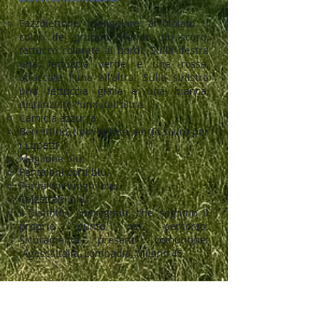
Fazzolettone triangolare arrotolato. I
colori del gruppo: sfondo blu scuro,
fettucce colorate ai bordi. Sulla destra
una fettuccia verde e una rossa,
attaccate l'una all'altra. Sulla sinistra
una fettuccia gialla e una bianca,
distanziate l'una dall'altra.
Camicia azzurra.
Berrettino, tipo inglese, verde scuro per
i Lupetti
Maglione blu.
Pantaloni corti blu.
Pantaloni lunghi blu.
Calzettoni blu.
i Distintivi consegnati, che segnino il
proprio punto nel percorso.
Sicuramente presenti comunque:
Agesci Italia, Lombadia, Milano 45