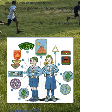
aiutarlo con le proprie forze,
giorno dopo giorno, ciascuno meglio che
può.
Da "il Libro di Lézard"
L'uniforme AGESCI