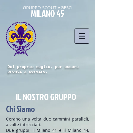
GRUPPO SCOUT AGESCI
MILANO 45
Del proprio meglio, per essere
pronti a servire.
IL NOSTRO GRUPPO
Chi Siamo
C’erano una volta due cammini paralleli,
a volte intrecciati.
Due gruppi, il Milano 41 e il Milano 44,