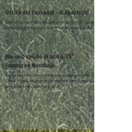
Uscita dei Passaggi - di Apertura!
Siete pronti per ricominciare un anno scout? L'uscita
dei passaggi si terrà a Caccialanza, in provincia di Lodi.
Wa: uno spirito di unità. 23°
Jamboree Mondiale.
Siamo felici di confermare la partecipazione della
Guida Angela de Jaegher del reparto Sand Creek al 23°
Jamboree Mondiale che si terrà...